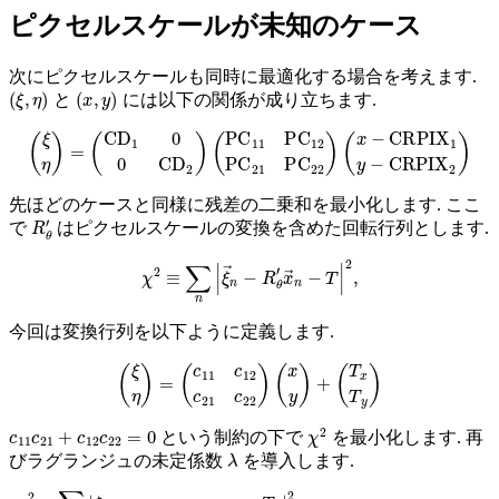
ピクセルスケールが未知のケース
次にピクセルスケールも同時に最適化する場合を考えます.
(
ξ
,
η
)
(
x
,
y
)
と
には以下の関係が成り立ちます.
(
ξ
η
)
=
(
CD
(
1
x
0
−
0
CRPIX
CD
2
)
(
PC
1
y
−
11
CRPIX
PC
12
PC
2
)
21
PC
22
)
先ほどのケースと同様に残差の二乗和を最小化します. ここ
R
θ
′
で
はピクセルスケールの変換を含めた回転行列とします.
χ
2
≡
∑
n
|
ξ
→
n
−
R
θ
′
x
→
n
−
T
|
2
,
今回は変換行列を以下ように定義します.
(
ξ
η
)
=
(
c
11
c
12
c
21
c
22
)
(
x
y
)
+
(
T
x
T
y
)
c
11
c
21
+
c
12
c
22
=
0
χ
2
という制約の下で
を最小化します. 再
λ
びラグランジュの未定係数
を導入します.
η
n
−
c
χ
21
2
=
x
∑
n
n
−
|
c
ξ
22
n
−
y
c
n
11
−
x
T
n
y
−
|
2
c
+
12
λ
(
y
c
n
11
−
c
T
21
x
|
2
+
+
c
∑
12
n
c
|
22
)
.