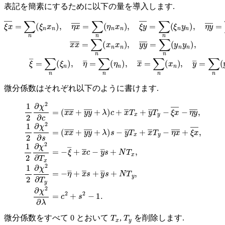
表記を簡素にするために以下の量を導入します.
ξ
x
―
=
∑
n
(
ξ
n
x
n
)
,
η
x
―
=
∑
n
(
η
n
x
n
)
,
ξ
y
―
=
∑
n
(
ξ
n
y
n
)
,
η
y
―
=
∑
n
(
η
n
微分係数はそれぞれ以下のように書けます.
(
x
x
(
―
x
x
+
―
y
y
+
―
y
y
+
―
λ
)
+
s
−
λ
)
y
c
―
+
x
T
―
x
+
T
1
x
x
2
―
+
∂
y
χ
T
―
2
y
∂
−
T
c
η
y
=
x
−
―
ξ
x
+
―
ξ
x
−
―
η
y
,
1
―
2
∂
,
1
χ
2
2
∂
∂
χ
T
2
x
∂
=
s
−
=
ξ
―
T
x
T
y
微分係数をすべて 0 とおいて
,
を削除します.