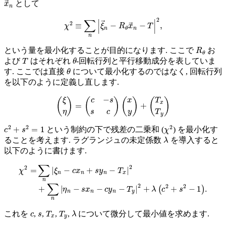
として
χ
2
≡
∑
n
|
ξ
→
n
−
R
θ
x
→
n
−
T
|
2
,
R
θ
という量を最小化することが目的になります. ここで
お
T
θ
よび
はそれぞれ
-回転行列と平行移動成分を表していま
θ
す. ここでは直接
について最小化するのではなく, 回転行列
を以下のように定義し直します.
(
ξ
η
)
=
(
c
−
s
s
c
)
(
x
y
)
+
(
T
x
T
y
)
c
2
+
s
2
=
1
χ
2
という制約の下で残差の二乗和 (
) を最小化す
λ
ることを考えます. ラグランジュの未定係数
を導入すると
以下のように書けます.
η
χ
n
2
−
=
s
∑
x
n
n
−
|
ξ
c
n
y
−
n
c
−
x
T
n
y
+
|
s
2
y
+
n
λ
−
(
c
T
2
x
+
|
2
s
+
2
∑
−
1
n
)
|
.
c
s
T
x
T
y
λ
これを
,
,
,
,
について微分して最小値を求めます.