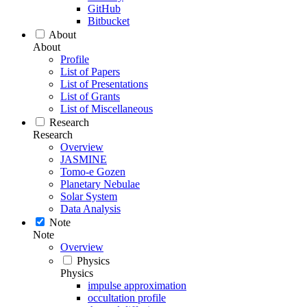
GitHub
Bitbucket
About
About
Profile
List of Papers
List of Presentations
List of Grants
List of Miscellaneous
Research
Research
Overview
JASMINE
Tomo-e Gozen
Planetary Nebulae
Solar System
Data Analysis
Note
Note
Overview
Physics
Physics
impulse approximation
occultation profile