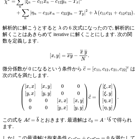
λ
解析的に解こうとすると
の 6 次式になったので, 解析的に
解くことはあきらめて iterative に解くことにします. 次の関
数を定義します.
[
x
,
y
]
=
x
y
―
−
x
―
y
―
N
.
c
[
c
→
11
=
,
c
12
,
c
21
,
c
22
]
t
微分係数が 0 になるという条件から
は
次の式を満たします.
(
[
x
,
x
]
[
x
,
y
]
0
0
[
y
,
x
]
[
y
,
y
]
[
0
ξ
0
,
y
0
]
0
[
[
η
x
,
,
x
x
]
]
[
[
η
x
,
,
y
y
]
]
)
0
.
0
[
y
,
x
]
[
y
,
y
]
)
c
→
=
(
[
ξ
,
x
]
A
c
→
=
b
→
c
→
0
=
A
−
1
b
→
この式を
とおきます. 最適解は
で得られ
ます.
c
11
c
21
+
c
12
c
22
=
0
しかしこの最適解は拘束条件
を満たして