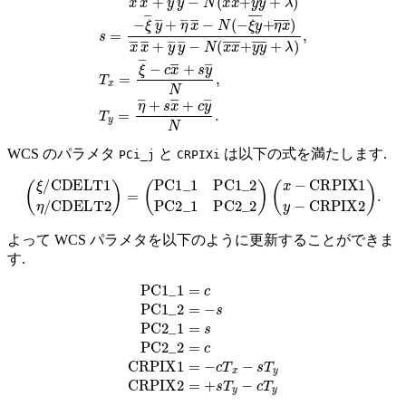
WCS のパラメタ
と
は以下の式を満たします.
PCi_j
CRPIXi
(
ξ
/
CDELT1
η
/
CDELT2
(
x
−
CRPIX1
)
=
(
PC1_1
y
−
CRPIX2
PC1_2
)
.
PC2_1
PC2_2
)
よって WCS パラメタを以下のように更新することができま
す.
PC1_1
=
c
PC1_2
=
−
s
PC2_1
=
s
PC2_2
=
c
CRPIX1
=
−
c
T
x
−
s
T
y
CRP