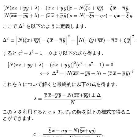
[
(
N
x
―
(
x
x
x
―
―
+
+
−
y
y
ξ
y
―
―
―
y
x
+
―
―
λ
)
)
−
]
−
s
η
(
=
―
x
N
―
y
(
−
―
x
ξ
―
,
y
[
―
+
N
y
(
+
x
―
η
x
x
y
―
―
―
+
)
)
y
−
]
y
c
η
―
=
―
N
+
x
(
λ
ξ
―
)
x
−
―
+
ξ
+
―
η
y
y
―
―
)
.
Δ
2
ここで
を以下のように定義します.
Δ
2
≡
[
N
(
ξ
x
―
+
η
y
―
−
)
−
η
ξ
―
―
x
x
―
―
+
−
ξ
η
―
―
y
y
―
―
]
2
]
2
.
+
[
N
(
−
ξ
y
―
+
η
x
―
)
c
2
+
s
2
−
1
=
0
すると
より以下の式を得ます.
[
N
(
x
x
―
+
y
[
y
N
―
(
x
+
x
λ
―
)
−
+
(
y
x
y
―
―
x
+
―
λ
)
+
−
y
(
―
x
―
y
―
x
―
)
]
+
2
(
y
c
―
2
+
y
s
―
2
−
)
]
1
2
)
=
0
⟺
Δ
2
=
λ
これを
について解くと最終的に以下の式を得ます.
λ
=
x
―
x
―
+
y
―
y
―
−
N
(
x
x
―
+
y
y
―
)
±
Δ
N
.
λ
c
s
T
x
T
y
この
を利用すると
,
,
,
の解を以下の標式で得るこ
とができます.
c
=
ξ
―
x
―
+
η
―
y
―
−
N
(
ξ
x
―
+
η
y
―
)
x
―
x
―
+
y
―
y
―
−
N
(
x
x
―
+
y