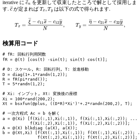
iterative に
を更新して収束したところで解として採用しま
c
→
T
x
,
T
y
す.
が定まれば
は以下の式で得られます.
T
x
=
ξ
―
−
c
11
x
―
−
c
12
y
―
N
,
T
y
=
η
―
−
c
21
x
―
−
c
22
y
―
N
,
検算用コード
#
fR
:
fR
=
@(
t
)
[
cos
(
t
)
-
sin
(
t
);
sin
(
t
)
cos
(
t
)];
#
D
:
スケール
,
R
:
回転行列
,
T
:
D
=
diag
(
1
+
.1
*
randn
(
1
,
2
));
R
=
fR
(
pi
*
rand
());
T
=
5
*
randn
(
1
,
2
);
#
Xi
:
インプット
,
Xt
:
Xi
=
100
*
rand
(
200
,
2
);
Xt
=
bsxfun
(@
plus
,
((
D
*
R
)
*
Xi
'
)
'+
.2
*
randn
(
200
,
2
),
T
);
#
一次方程式
Ac
=
b
a
=
@(
Xi
)
[
f
(
Xi
(:,
1
),
Xi
(:,
1
)),
f
(
Xi
(:,
1
),
Xi
(:,
2
));
...
f
(
Xi
(:,
2
),
Xi
(:,
1
)),
f
(
Xi
(:,
2
),
Xi
(:,
2
))];
A
=
@(
X
)
blkdiag
(
a
(
X
),
a
(
X
));
b
=
@(
Xt
,
Xi
)
[
f
(
Xt
(:,
1
),
Xi
(:,
1
));
f
(
Xt
(:,
1
),
Xi
(:,
2
));
.
f
(
Xt
(:,
2
),
Xi
(:,
1
));
f
(
Xt
(:,
2
),
Xi
(:,
2
))];