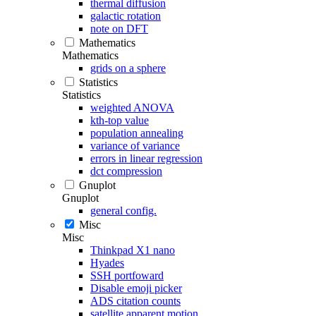
thermal diffusion
galactic rotation
note on DFT
Mathematics
Mathematics
grids on a sphere
Statistics
Statistics
weighted ANOVA
kth-top value
population annealing
variance of variance
errors in linear regression
dct compression
Gnuplot
Gnuplot
general config.
Misc
Misc
Thinkpad X1 nano
Hyades
SSH portfoward
Disable emoji picker
ADS citation counts
satellite apparent motion