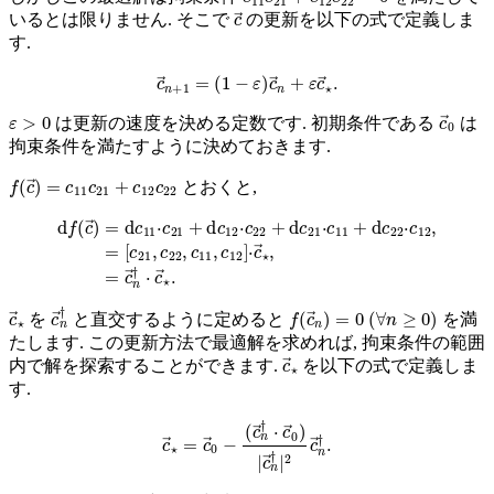
c
→
いるとは限りません. そこで
の更新を以下の式で定義しま
す.
c
→
n
+
1
=
(
1
−
ε
)
c
→
n
+
ε
c
→
⋆
.
ε
>
0
c
→
0
は更新の速度を決める定数です. 初期条件である
は
拘束条件を満たすように決めておきます.
f
(
c
→
)
=
c
11
c
21
+
c
12
c
22
とおくと,
d
f
(
c
→
)
[
=
c
d
21
c
11
,
c
22
⋅
c
21
,
c
11
+
d
,
c
c
12
12
]
⋅
⋅
c
c
22
→
+
⋆
d
,
=
c
21
c
→
⋅
c
n
11
†
⋅
+
c
→
d
c
⋆
22
.
⋅
c
12
,
=
c
→
⋆
c
→
n
†
f
(
c
→
n
)
=
0
(
∀
n
≥
0
)
を
と直交するように定めると
を満
たします. この更新方法で最適解を求めれば, 拘束条件の範囲
c
→
⋆
内で解を探索することができます.
を以下の式で定義しま
す.
c
→
⋆
=
c
→
0
−
(
c
→
n
†
⋅
c
→
0
)
|
c
→
n
†
|
2
c
→
n
†
.
c
→
n