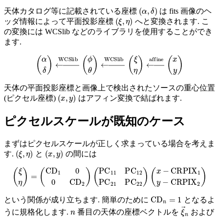
(
α
,
δ
)
天体カタログ等に記載されている座標
は fits 画像のヘ
(
ξ
,
η
)
ッダ情報によって平面投影座標
へと変換されます. こ
の変換には WCSlib などのライブラリを使用することができ
ます.
(
α
δ
)
←
WCSlib
(
ϕ
θ
)
←
WCSlib
(
ξ
η
)
←
affine
(
x
y
)
天体の平面投影座標と画像上で検出されたソースの重心位置
(
x
,
y
)
(ピクセル座標)
はアフィン変換で結ばれます.
ピクセルスケールが既知のケース
まずはピクセルスケールが正しく求まっている場合を考えま
(
ξ
,
η
)
(
x
,
y
)
す.
と
の間には
(
ξ
η
)
=
(
CD
(
1
x
0
−
0
CRPIX
CD
2
)
(
PC
1
y
−
11
CRPIX
PC
12
PC
2
)
21
PC
22
)
CD
n
=
1
という関係が成り立ちます. 簡単のために
となるよ
n
ξ
→
n
うに規格化します.
番目の天体の座標ベクトルを
および
x
→
n