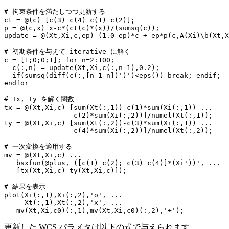
#
ct
=
@(
c
)
[
c
(
3
)
c
(
4
)
c
(
1
)
c
(
2
)];
p
=
@(
c
,
x
)
x
-
c
*
(
ct
(
c
)
*
(
x
))
/
(
sumsq
(
c
));
update
=
@(
Xt
,
Xi
,
c
,
ep
)
(
1.0
-
ep
)
*
c
+
ep
*
p
(
c
,
A
(
Xi
)
\
b
(
Xt
,
X
#
初期条件を与えて
iterative
c
=
[
1
;
0
;
0
;
1
];
for
n
=
2
:
100
;
c
(:,
n
)
=
update
(
Xt
,
Xi
,
c
(:,
n
-
1
),
0.2
);
if
(
sumsq
(
diff
(
c
(:,[
n
-
1
n
])
'
)
'
)
<
eps
())
break
;
endif
;
endfor
#
Tx,
Ty
を解く関数
tx
=
@(
Xt
,
Xi
,
c
)
[
sum
(
Xt
(:,
1
))
-
c
(
1
)
*
sum
(
Xi
(:,
1
))
...
-
c
(
2
)
*
sum
(
Xi
(:,
2
))]
/
numel
(
Xt
(:,
1
));
ty
=
@(
Xt
,
Xi
,
c
)
[
sum
(
Xt
(:,
2
))
-
c
(
3
)
*
sum
(
Xi
(:,
1
))
...
-
c
(
4
)
*
sum
(
Xi
(:,
2
))]
/
numel
(
Xt
(:,
2
));
#
mv
=
@(
Xt
,
Xi
,
c
)
...
bsxfun
(@
plus
,
([
c
(
1
)
c
(
2
);
c
(
3
)
c
(
4
)]
*
(
Xi
'
))
'
,
...
[
tx
(
Xt
,
Xi
,
c
)
ty
(
Xt
,
Xi
,
c
)]);
#
plot
(
Xi
(:,
1
),
Xi
(:,
2
),
'o'
,
...
Xt
(:,
1
),
Xt
(:,
2
),
'x'
,
...
mv
(
Xt
,
Xi
,
c0
)(:,
1
),
mv
(
Xt
,
Xi
,
c0
)(:,
2
),
'+'
);
更新した WCS パラメタは以下の式で与えられます.